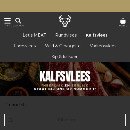
MAND
MENU
ZOEKEN
Let's MEAT
Rundvlees
Kalfsvlees
Lamsvlees
Wild & Gevogelte
Varkensvlees
Kip & kalkoen
Productstijl
Filteren