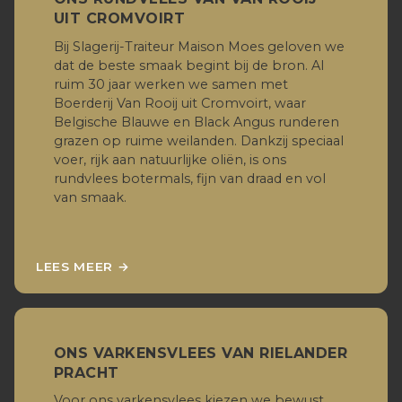
UIT CROMVOIRT
Bij Slagerij-Traiteur Maison Moes geloven we
dat de beste smaak begint bij de bron. Al
ruim 30 jaar werken we samen met
Boerderij Van Rooij uit Cromvoirt, waar
Belgische Blauwe en Black Angus runderen
grazen op ruime weilanden. Dankzij speciaal
voer, rijk aan natuurlijke oliën, is ons
rundvlees botermals, fijn van draad en vol
van smaak.
LEES MEER →
ONS VARKENSVLEES VAN RIELANDER
PRACHT
Voor ons varkensvlees kiezen we bewust