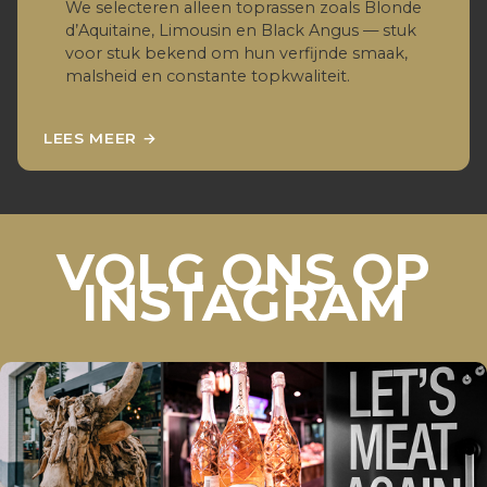
We selecteren alleen top­rassen zoals Blonde
d’Aquitaine, Limousin en Black Angus — stuk
voor stuk bekend om hun verfijnde smaak,
malsheid en constante topkwaliteit.
LEES MEER →
VOLG ONS OP
INSTAGRAM