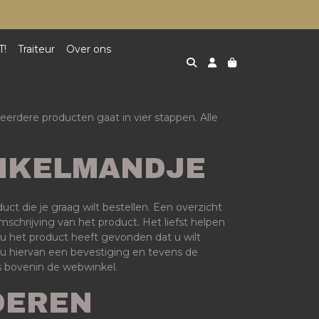
T!
Traiteur
Over ons
eerdere producten gaat in vier stappen. Alle
INKELMANDJE
t die je graag wilt bestellen. Een overzicht
schrijving van het product. Het liefst helpen
s u het product heeft gevonden dat u wilt
t u hiervan een bevestiging en tevens de
ts bovenin de webwinkel.
OEREN