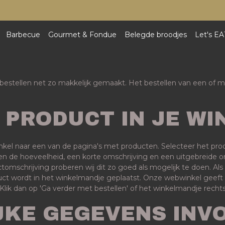
Barbecue
Gourmet & Fondue
Belegde broodjes
Let's EA
 bestellen net zo makkelijk gemaakt. Het bestellen van een of m
T PRODUCT IN JE W
l naar een van de pagina's met producten. Selecteer het produc
en de hoeveelheid, een korte omschrijving en een uitgebreide om
ctomschrijving proberen wij dit zo goed als mogelijk te doen. Al
roduct wordt in het winkelmandje geplaatst. Onze webwinkel geef
 Klik dan op 'Ga verder met bestellen' of het winkelmandje rech
JKE GEGEVENS INV