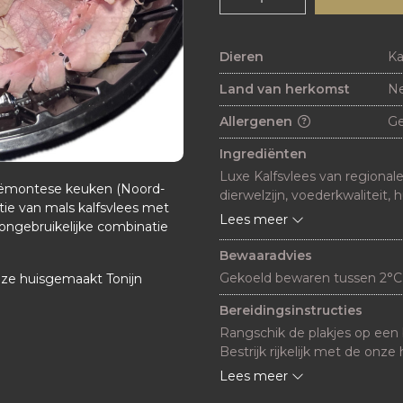
Dieren
Ka
Land van herkomst
Ne
Allergenen
G
Ingrediënten
Luxe Kalfsvlees van regional
 Piëmontese keuken (Noord-
dierwelzijn, voederkwaliteit, 
tie van mals kalfsvlees met
Lees meer
ongebruikelijke combinatie
Bewaaradvies
Gekoeld bewaren tussen 2°C
nze huisgemaakt Tonijn
Bereidingsinstructies
Rangschik de plakjes op een b
Bestrijk rijkelijk met de onze
Garneer met kappertjes, een sli
Lees meer
Laat het gerecht minstens 1 