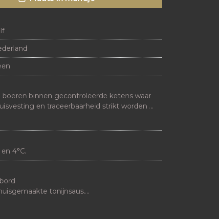
lf
derland
een
e boeren binnen gecontroleerde ketens waar 
huisvesting en traceerbaarheid strikt worden 
 en 4°C.
ord

 huisgemaakte tonijnsaus.

ertje olijfolie en eventueel wat rucola.

uur rusten in de koelkast zodat de smaken 