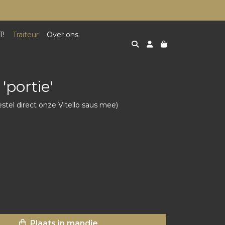
T!
Traiteur
Over ons
'portie'
stel direct onze Vitello saus mee)
Plaats in mandje