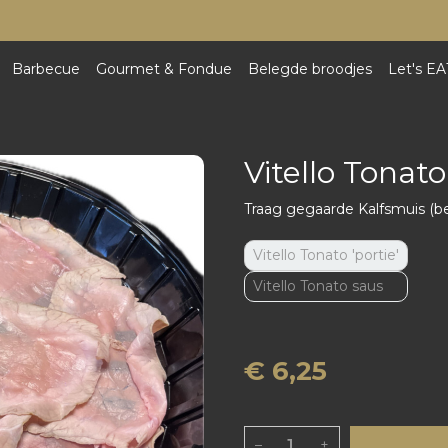
Barbecue
Gourmet & Fondue
Belegde broodjes
Let's EA
Vitello Tonato 
Traag gegaarde Kalfsmuis (be
Vitello Tonato 'portie'
Vitello Tonato saus
€ 6,25
–
+