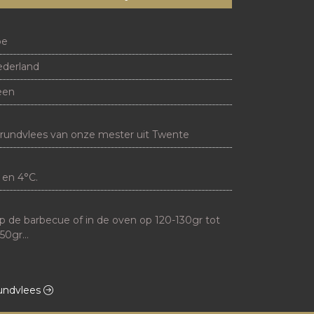
oe
derland
een
rundvlees van onze mester uit Twente
 en 4°C.
 de barbecue of in de oven op 120-130gr tot 
0gr



n heet tot een mooie korst ontstaat.
rundvlees