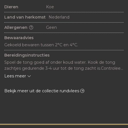
Dieren
Koe
Land van herkomst
Nederland
Allergenen
Geen
Bewaaradvies
Gekoeld bewaren tussen 2°C en 4°C.
Bereidingsinstructies
Spoel de tong goed af onder koud water. Kook de tong 
zachtjes gedurende 3-4 uur tot de tong zacht is.Controleer 
de gaarheid door er met een vork in te prikken, gaat dit 
Lees meer
makkelijk, dan is de tong gaar.

Haal de tong uit het vocht en trek het dikke vlies eraf terwijl 
Bekijk meer uit de collectie rundvlees
de tong nog warm is.

Snijd de tong in plakken en serveer warm met jus, 
madeirasaus of mosterdsaus. 