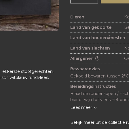
Dieren
K
Land van geboorte
Be
Land van houden/mesten
Land van slachten
Ne
Allergenen
G
Bewaaradvies
 lekkerste stoofgerechten.
Gekoeld bewaren tussen 2°C
sch witblauw rundvlees.
Bereidingsinstructies
Braad de runderlappen / hach
bier of wijn tot vlees net ond
de deksel op de pan 2,5-3 uur 
Lees meer
Bekijk meer uit de collectie 