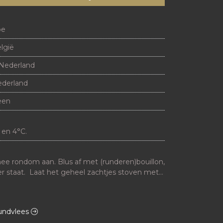
oe
lgië
Nederland
derland
een
 en 4°C.
ee rondom aan. Blus af met (runderen)bouillon, 
er staat.  Laat het geheel zachtjes stoven met 
tot het vlees lekker zacht is.
rundvlees