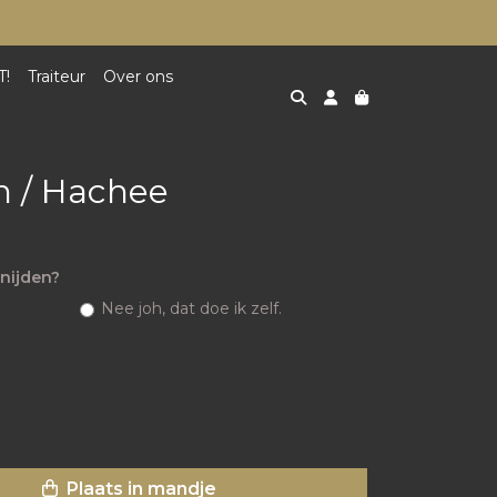
T!
Traiteur
Over ons
 / Hachee
nijden?
Nee joh, dat doe ik zelf.
Plaats in mandje