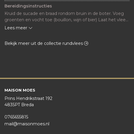
Bereidingsinstructies
Kruid de sucade en braad rondom bruin in de boter. Voeg 
groenten en vocht toe (bouillon, wijn of bier) Laat het vlees 
vervolgens stoven op laag vuur (of in een braadslee in de 
Lees meer
oven) gedurende 2,5-3 uur tot het vlees supermacht is.

TIP! Gaar de sucade Sous-vide ongeveer 24 uur op 58-60gr
Bekijk meer uit de collectie rundvlees
MAISON MOES
Prins Hendrikstraat 192
4835PT Breda
0765655815
mail@maisonmoes.nl