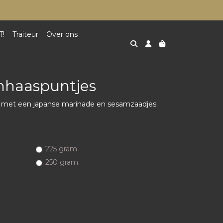
T!
Traiteur
Over ons
nhaaspuntjes
 met een japanse marinade en sesamzaadjes.
225 gram
250 gram