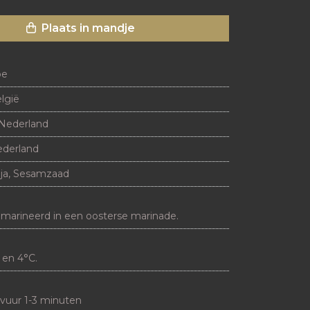
Plaats in mandje
oe
lgië
Nederland
derland
ja, Sesamzaad
marineerd in een oosterse marinade.
 en 4°C.
vuur 1-3 minuten