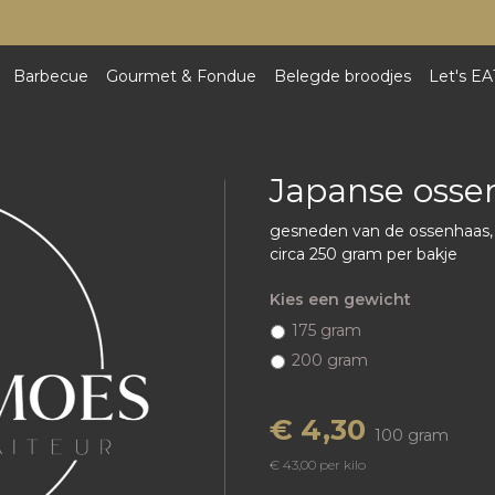
Barbecue
Gourmet & Fondue
Belegde broodjes
Let's EA
Japanse osse
gesneden van de ossenhaas,
circa 250 gram per bakje
Kies een gewicht
175 gram
200 gram
€ 4,30
100 gram
€ 43,00 per kilo