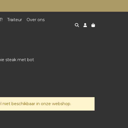
T!
Traiteur
Over ons
oie steak met bot
 niet beschikbaar in onze webshop.