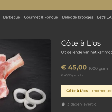
Barbecue
Gourmet & Fondue
Belegde broodjes
Let's EA
Côte à L'os
Uit de lende van het kalf mo
€ 45,00
1000 gram
€ 45,00 per kilo
Côte à L'os
is momenteel
3 dagen levertijd.