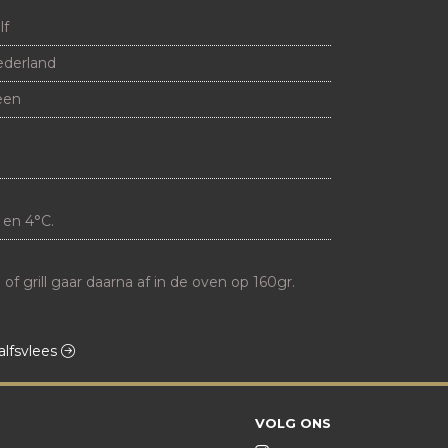
lf
derland
een
 en 4°C.
f grill gaar daarna af in de oven op 160gr. 

alfsvlees
VOLG ONS