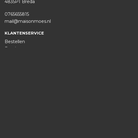
4835PT Breda
0765655815
mail@maisonmoes.nl
KLANTENSERVICE
Bestellen
Betalen
Afleveren
Contact
INFORMATIE
Over ons
Privacy en veiligheid
Algemene voorwaarden
Disclaimer
Cookies
VOLG ONS