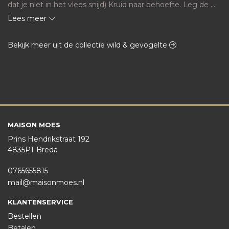
dat je niet in het vlees snijd) Kruid naar behoefte. Leg de 
filet Canette in een koude koekenpan zonder vetstof. Zet 
Lees meer
het vuur middelhoog en laat het vet rustig uitsmelten. Bak 
de vetkant 6-8 minuten tot goudbruin krokant. Draai de 
Bekijk meer uit de collectie wild & gevogelte
filet om en bak de vleeskant nog 2-3 minuten. Laat de Filet 
Canette rusten.

Trancheer de Filet Canette in dunne plakken schuins weg

Lekker met een saus van sinaasappel, rode wijn of 
balsamico. 
MAISON MOES
Prins Hendrikstraat 192
4835PT Breda
0765655815
mail@maisonmoes.nl
KLANTENSERVICE
Bestellen
Betalen