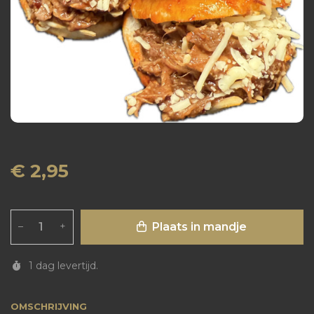
€ 2,95
Plaats in mandje
–
+
1 dag levertijd.
OMSCHRIJVING