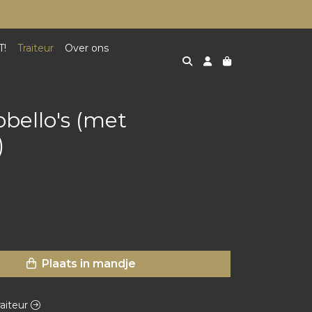
T!
Traiteur
Over ons
bello's (met
)
Plaats in mandje
raiteur