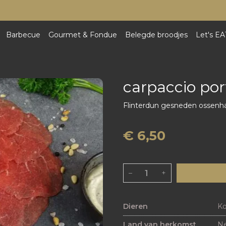
Barbecue
Gourmet & Fondue
Belegde broodjes
Let's EA
carpaccio por
Flinterdun gesneden ossenh
€ 6,50
–
+
Dieren
K
Land van herkomst
Ne