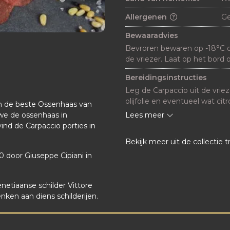
Allergenen
G
Bewaaradvies
Bevroren bewaren op -18°C of
de vriezer. Laat op het bor
Bereidingsinstructies
Leg de Carpaccio uit de vrie
olijfolie en eventueel wat citr
n de beste Ossenhaas van
Parmezaanse kaas Rucola, ge
Lees meer
 we de ossenhaas in
kappertjes. Maak af met truf
 vind de Carpaccio porties in
Bekijk meer uit de collectie t
 door Giuseppe Cipiani in
enetiaanse schilder Vittore
ken aan diens schilderijen.