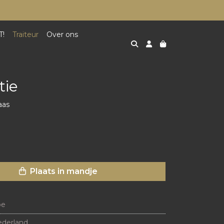
T!
Traiteur
Over ons
tie
aas
Plaats in mandje
oe
derland