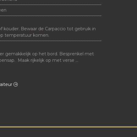
een
 kouder. Bewaar de Carpaccio tot gebruik in 
d op temperatuur komen.
zer gemakkelijk op het bord. Besprenkel met 
oensap.  Maak rijkelijk op met verse 
roosterde pijnboompitten zontomaat of 
felmayonaise of een dressing naar smaak en 
raiteur