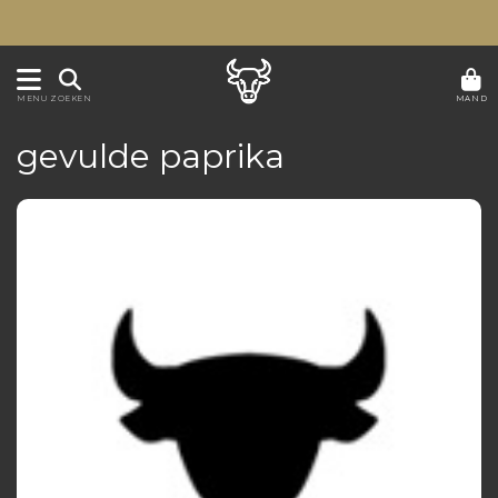
MAND
MENU
ZOEKEN
gevulde paprika