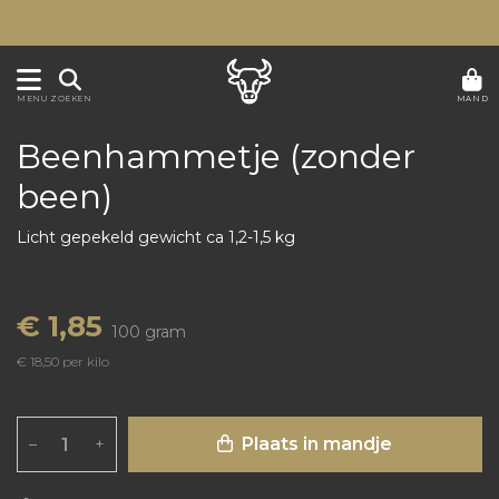
MAND
MENU
ZOEKEN
Beenhammetje (zonder
been)
Licht gepekeld gewicht ca 1,2-1,5 kg
€ 1,85
100 gram
€ 18,50 per kilo
Plaats in mandje
–
+