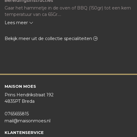
Bereidingsinstructies
Gaar het hammetje in de oven of BBQ (150gr) tot een kern 
temperatuur van ca 65Gr.

ca 45-60 minuten
Lees meer
Bekijk meer uit de collectie specialiteiten
MAISON MOES
Prins Hendrikstraat 192
4835PT Breda
0765655815
mail@maisonmoes.nl
KLANTENSERVICE