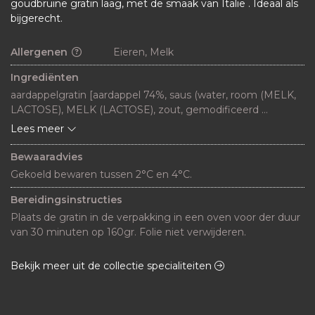
goudbruine gratin laag, met de smaak van Italië . Ideaal als
bijgerecht.
Allergenen
Eieren, Melk
Ingrediënten
aardappelgratin [aardappel 74%, saus (water, room (MELK, 
LACTOSE), MELK (LACTOSE), zout, gemodificeerd 
maiszetmeel, dextrose, aroma (MELK), knoflookpoeder, EI , 
Lees meer
zongedroogde tomaat [tomaat, zonnebloemolie, water, 
wijnazijn, suiker, zout, kruiden, specerij, aroma, rucola
Bewaaradvies
Gekoeld bewaren tussen 2°C en 4°C.
Bereidingsinstructies
Plaats de gratin in de verpakking in een oven voor der duur 
van 30 minuten op 160gr. Folie niet verwijderen.
Bekijk meer uit de collectie specialiteiten