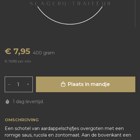
€ 7,95
400 gram
€ 19,88 per kilo
Plaats in mandje
–
+
1 dag levertijd.
OMSCHRIJVING
Een schotel van aardappelschijfjes overgoten met een
romige saus, rucola en zontomaat. Aan de bovenkant een