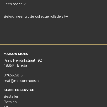
of zet hem op laag vuur. Gaar de rollade in ca 2,5 uur tot 
Lees meer
Bekijk meer uit de collectie rollade's
MAISON MOES
Prins Hendrikstraat 192
4835PT Breda
0765655815
mail@maisonmoes.nl
KLANTENSERVICE
Bestellen
Betalen