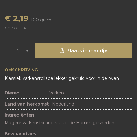
€ 2,19
100 gram
€ 21,90 per kilo
Plaats in mandje
–
+
OMSCHRIJVING
Klassiek varkensrollade lekker gekruid voor in de oven
Dieren
Varken
Land van herkomst
Nederland
Ingrediënten
Magere varkensfricandeau uit de Hamm gesneden.
Bewaaradvies