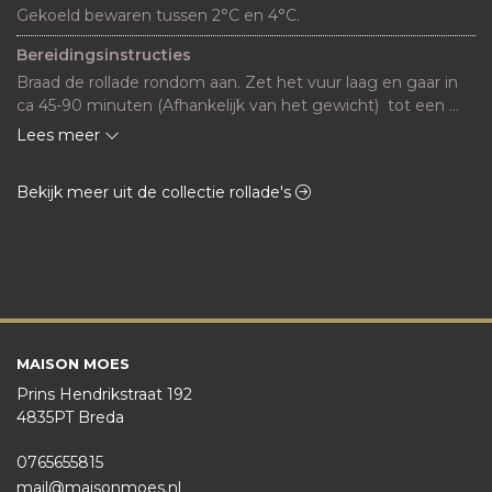
Gekoeld bewaren tussen 2°C en 4°C.
Bereidingsinstructies
Braad de rollade rondom aan. Zet het vuur laag en gaar in 
ca 45-90 minuten (Afhankelijk van het gewicht)  tot een 
kern van 70gr
Lees meer
Bekijk meer uit de collectie rollade's
MAISON MOES
Prins Hendrikstraat 192
4835PT Breda
0765655815
mail@maisonmoes.nl