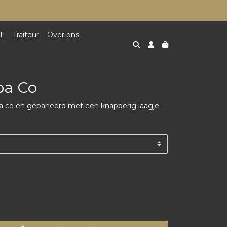
T!
Traiteur
Over ons
pa Co
 co en gepaneerd met een knapperig laagje