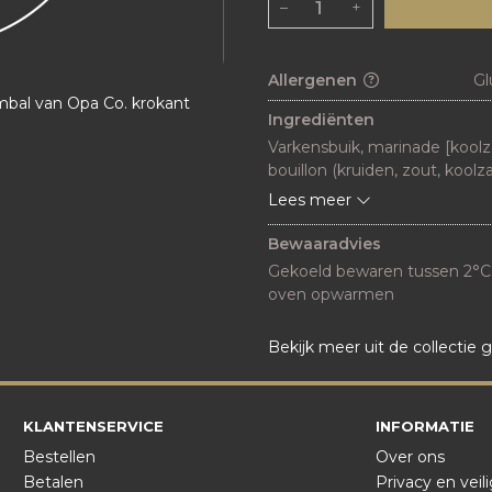
–
+
Allergenen
Gl
bal van Opa Co. krokant
Ingrediënten
Varkensbuik, marinade [koolzaad
bouillon (kruiden, zout, koolza
maltodextrine, honing, aroma
Lees meer
Bewaaradvies
Gekoeld bewaren tussen 2°C en
oven opwarmen 
Bekijk meer uit de collectie gr
KLANTENSERVICE
INFORMATIE
Bestellen
Over ons
Betalen
Privacy en veil