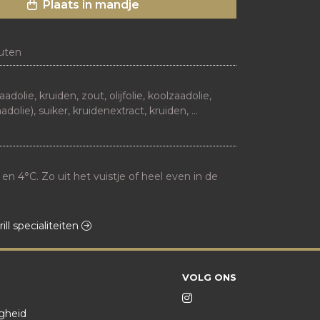
Plaats in mandje
uten
olie, kruiden, zout, olijfolie, koolzaadolie, 
adolie), suiker, kruidenextract, kruiden, 
], sambal oelek
 4°C. Zo uit het vuistje of heel even in de 
ill specialiteiten
VOLG ONS
igheid