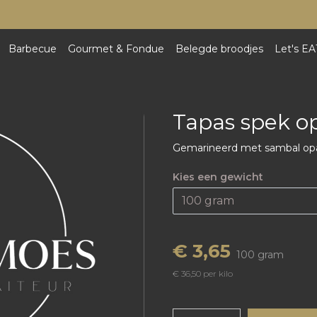
Barbecue
Gourmet & Fondue
Belegde broodjes
Let's EA
Tapas spek o
Gemarineerd met sambal opa
Kies een gewicht
€ 3,65
100 gram
€ 36,50 per kilo