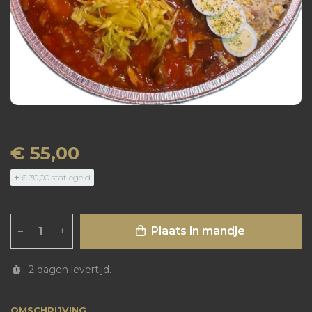
€ 55,00
+
€ 30,00 statiegeld
Plaats in mandje
–
+
2 dagen levertijd.
OMSCHRIJVING