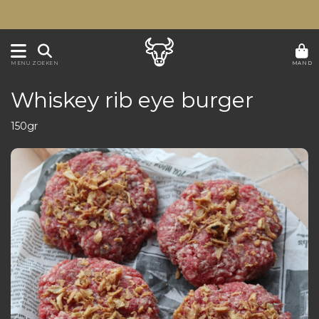
MAND
MENU
ZOEKEN
Whiskey rib eye burger
150gr