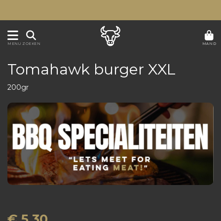
MAND
MENU
ZOEKEN
Tomahawk burger XXL
200gr
€ 5,30