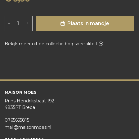
Plaats in mandje
–
+
Bekijk meer uit de collectie bbq specialiteit
MAISON MOES
Prins Hendrikstraat 192
4835PT Breda
0765655815
mail@maisonmoes.nl