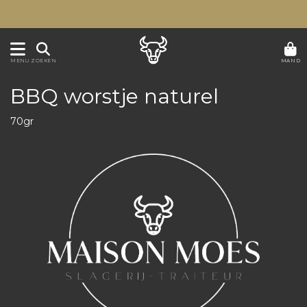
MAND
MENU
ZOEKEN
BBQ worstje naturel
70gr